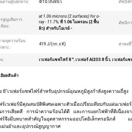
้นผ่านศูนย์กลาง:
Φ1นิ้วถึง8นิ้ว
ดัชนีหั
at 1.06 microns (2 surfaces) for o-
รสูญเสียการ
ray - 11.7%;
ที่ 1.06 ไมครอน (2 พื้น
ดัชนีกา
ท้อน:
ผิว) สำหรับโอเรย์ -
ามจุความร้อน
419 J/(กก. x K)
ค่าคงที่
เพาะ:
้น:
เวเฟอร์แซฟไฟร์ 8 ''
,
เวเฟอร์ Al2O3 8 นิ้ว
,
เวเฟอร์แซฟ
อียดสินค้า
ง 8''
เวเฟอร์แซฟไฟร์สำหรับอุปกรณ์อุณหภูมิสูงกำลังสูงความถี่สูง
์เวเฟอร์มีคุณสมบัติพิเศษเฉพาะตัวเมื่อเปรียบเทียบกับแผ่นเวเฟอร
ันการเสียดสี การนำความร้อนได้ดี และการแยกไฟฟ้าที่ดีเนื่องจา
ร์จึงมีบทบาทสำคัญในอุตสาหกรรมออปโตอิเล็กทรอนิกส์ และใช้ก
แม่นยำและอุปกรณ์สูญญากาศ