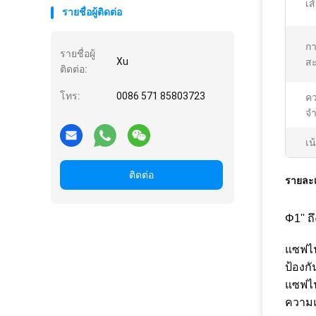
เส
รายชื่อผู้ติดต่อ
กา
รายชื่อผู้
Xu
สะ
ติดต่อ:
โทร:
0086 571 85803723
คว
จำ
เน
ติดต่อ
รายละเ
Φ1'' ถึ
แซฟไฟร
ป้องก
แซฟไฟ
ความ