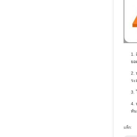
1. 
ยอด
2.
ระม
3. 
4. 
ทัน
แท็ก: