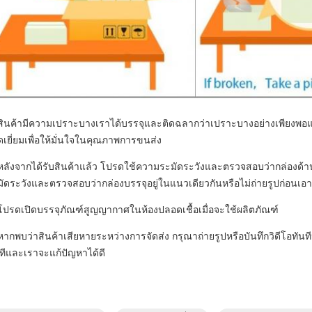
สินค้ามีความเปราะบางเราได้บรรจุและติดฉลากว่าเปราะบางอย่างเพียงพอแล้
เยี่ยมเพื่อให้มั่นใจในคุณภาพการขนส่ง
 หลังจากได้รับสินค้าแล้ว โปรดใช้ความระมัดระวังและตรวจสอบว่ากล่องด้า
ัดระวังและตรวจสอบว่ากล่องบรรจุอยู่ในแนวเดียวกันหรือไม่ถ่ายรูปก่อนเอ
โปรดเปิดบรรจุภัณฑ์สูญญากาศในห้องปลอดเชื้อเมื่อจะใช้ผลิตภัณฑ์
หากพบว่าสินค้าเสียหายระหว่างการจัดส่ง กรุณาถ่ายรูปหรือบันทึกวิดีโอทันท
ทีและเราจะแก้ปัญหาได้ดี