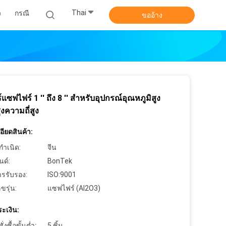
Thai
ว
กรณี
ขออ้าง
์แซฟไฟร์ 1 '' ถึง 8 '' สำหรับอุปกรณ์อุณหภูมิสูง
ูงความถี่สูง
ียดสินค้า:
กำเนิด:
จีน
นด์:
BonTek
ารรับรอง:
ISO:9001
ขรุ่น:
แซฟไฟร์ (Al2O3)
ะเงิน:
งซื้อขั้นต่ำ:
5 ชิ้น