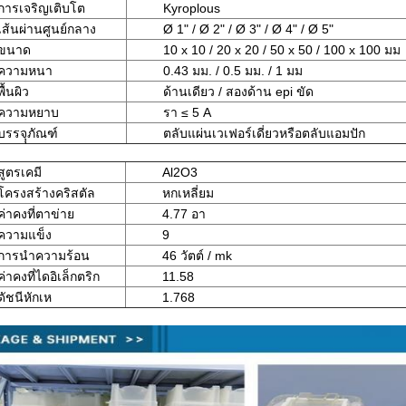
การเจริญเติบโต
Kyroplous
เส้นผ่านศูนย์กลาง
Ø 1" / Ø 2" / Ø 3" / Ø 4" / Ø 5"
ขนาด
10 x 10 / 20 x 20 / 50 x 50 / 100 x 100 มม
ความหนา
0.43 มม. / 0.5 มม. / 1 ​​มม
พื้นผิว
ด้านเดียว / สองด้าน epi ขัด
ความหยาบ
รา ≤ 5 A
บรรจุุภัณฑ์
ตลับแผ่นเวเฟอร์เดี่ยวหรือตลับแอมปัก
สูตรเคมี
Al2O3
โครงสร้างคริสตัล
หกเหลี่ยม
ค่าคงที่ตาข่าย
4.77 อา
ความแข็ง
9
การนำความร้อน
46 วัตต์ / mk
ค่าคงที่ไดอิเล็กตริก
11.58
ดัชนีหักเห
1.768