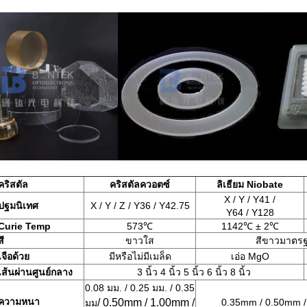
คริสตัล
คริสตัลควอตซ์
ลิเธียม Niobate
X / Y / Y41 /
ปฐมนิเทศ
X / Y / Z / Y36 / Y42.75
Y64 / Y128
Curie Temp
573℃
1142℃ ± 2℃
สี
ขาวใส
สีขาวมาตร
เจือด้วย
มีหรือไม่มีเมล็ด
เอ่อ MgO
เส้นผ่านศูนย์กลาง
3 นิ้ว 4 นิ้ว 5 นิ้ว 6 นิ้ว 8 นิ้ว
0.08 มม. / 0.25 มม. / 0.35
ความหนา
/ 0.50mm / 1.00mm /
0.35mm / 0.50mm 
มม