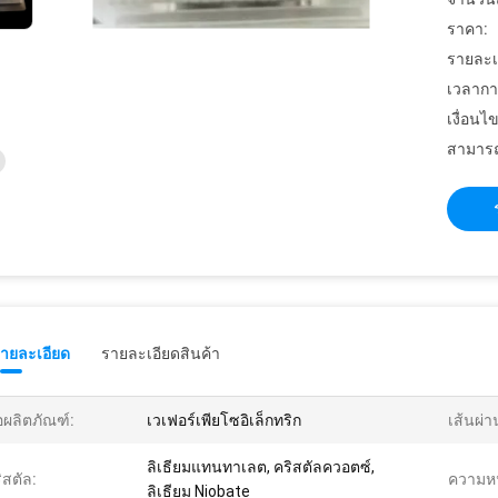
ราคา:
รายละเ
เวลากา
เงื่อนไ
สามารถ
รายละเอียด
รายละเอียดสินค้า
่อผลิตภัณฑ์:
เวเฟอร์เพียโซอิเล็กทริก
เส้นผ่า
ลิเธียมแทนทาเลต, คริสตัลควอตซ์,
ิสตัล:
ความห
ลิเธียม Niobate