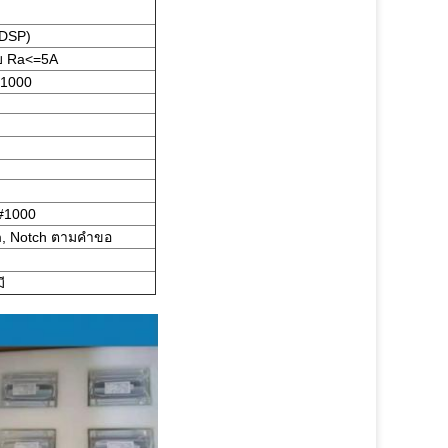
/DSP)
บ Ra<=5A
#1000
C#1000
, Notch ตามคำขอ
ี