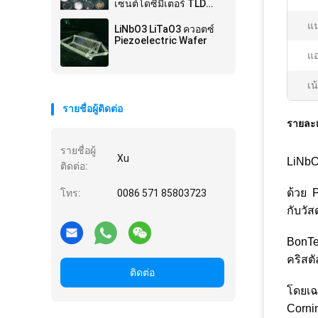
เซนต์โดซิมีเตอร์ TLD
สําหรับความแม่นยําของ
แ
ความปลอดภัย
LiNbO3 LiTaO3 ควอตซ์
Piezoelectric Wafer
แอ
เน
รายชื่อผู้ติดต่อ
รายละเ
รายชื่อผู้
Xu
LiNbO
ติดต่อ:
ด้วย 
โทร:
0086 571 85803723
กับวัส
BonTek
คริสต
ติดต่อ
โดยเฉ
Corni