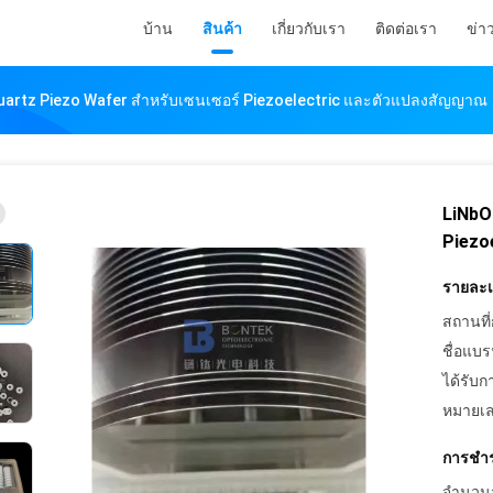
บ้าน
สินค้า
เกี่ยวกับเรา
ติดต่อเรา
ข่า
uartz Piezo Wafer สำหรับเซนเซอร์ Piezoelectric และตัวแปลงสัญญาณ
LiNbO
Piezo
รายละเอ
สถานที่
ชื่อแบร
ได้รับก
หมายเล
การชำร
จำนวนสั่