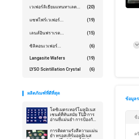
เวเฟอร์ลิเธียมแทนทาเลต...
(20)
แซฟไฟร์เวเฟอร์...
(19)
เลนส์อินฟราเรด...
(15)
ซิลิคอนเวเฟอร์...
(6)
Langasite Wafers
(19)
LYSO Scintillation Crystal
(6)
ผลิตภัณฑ์ที่ดีที่สุด
ข้อมูล
โดซิเมตรเทอร์โมลูมิเนส
เซนต์ที่ทันสมัย TLD การ
ชื
อ่านที่แม่นยํา การป้องกัน
รังสีที่ไม่มีคู่
การติดตามรังสีความแม่น
คร
ยํา ทรอสเทิร์มอลูมิเนส