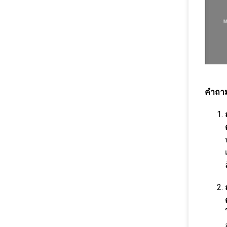
คำถาม