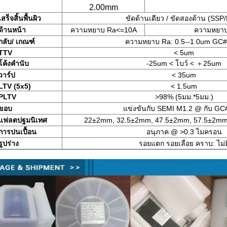
2.00mm
เสร็จสิ้นพื้นผิว
ขัดด้านเดียว / ขัดสองด้าน (SSP
ด้านหน้า
ความหยาบ Ra<=10A
ความหยา
กลับ/ เกณฑ์
ความหยาบ Ra: 0.5--1.0um GC
TTV
< 5um
โค้งคำนับ
-25um < โบว์ < ＋25um
วาร์ป
< 35um
LTV (5x5)
< 1.5um
PLTV
>98% (5มม.*5มม.)
ขอบ
แข่งขันกับ SEMI M1.2 @ กับ G
แฟลตปฐมนิเทศ
22±2mm, 32.5±2mm, 47.5±2mm, 57.5±2mm
การปนเปื้อน
อนุภาค @ >0.3 ไมครอน
รูปร่าง
รอยแตก รอยเลื่อย คราบ: ไม่ม