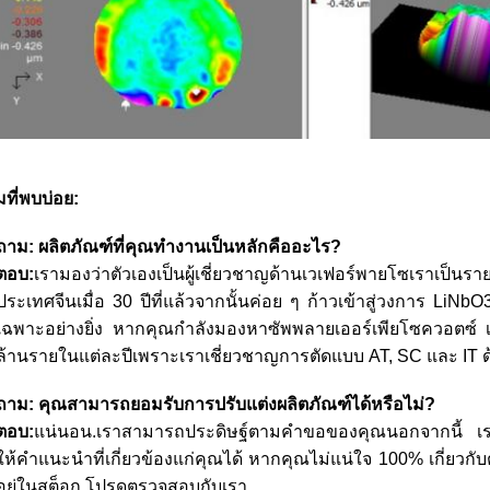
ที่พบบ่อย:
ถาม:
ผลิตภัณฑ์ที่คุณทำงานเป็นหลักคืออะไร?
ตอบ:
เรามองว่าตัวเองเป็นผู้เชี่ยวชาญด้านเวเฟอร์พายโซเราเป็น
ประเทศจีนเมื่อ 30 ปีที่แล้วจากนั้นค่อย ๆ ก้าวเข้าสู่วงการ Li
เฉพาะอย่างยิ่ง หากคุณกำลังมองหาซัพพลายเออร์เพียโซควอตซ์ เราค
ล้านรายในแต่ละปีเพราะเราเชี่ยวชาญการตัดแบบ AT, SC และ IT ด
ถาม: คุณสามารถยอมรับการปรับแต่งผลิตภัณฑ์ได้หรือไม่?
ตอบ:
แน่นอน.เราสามารถประดิษฐ์ตามคำขอของคุณนอกจากนี้ เร
ให้คำแนะนำที่เกี่ยวข้องแก่คุณได้ หากคุณไม่แน่ใจ 100% เกี่ยวก
อยู่ในสต็อก โปรดตรวจสอบกับเรา