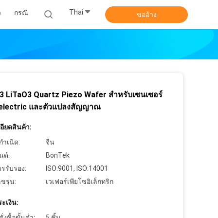
Thai
ว
กรณี
ขออ้าง
3 LiTaO3 Quartz Piezo Wafer สำหรับเซนเซอร์
electric และตัวแปลงสัญญาณ
ียดสินค้า:
กำเนิด:
จีน
นด์:
BonTek
ารรับรอง:
ISO:9001, ISO:14001
ขรุ่น:
เวเฟอร์เพียโซอิเล็กทริก
ะเงิน:
งซื้อขั้นต่ำ:
5 ชิ้น