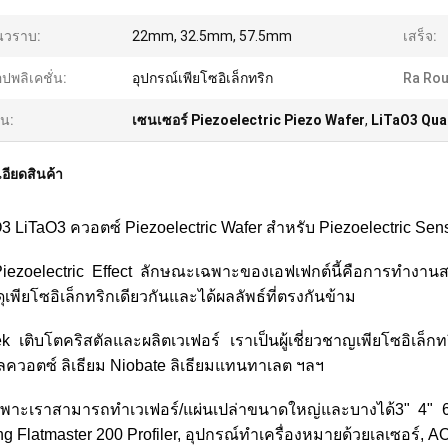
นวราบ:
22mm, 32.5mm, 57.5mm
เสร็จ:
ปพลิเคชั่น:
อุปกรณ์เพียโซอิเล็กทริก
Ra Ro
้น:
เซนเซอร์ Piezoelectric Piezo Wafer
,
LiTaO3 Qua
อียดสินค้า
3 LiTaO3 ควอตซ์ Piezoelectric Wafer สำหรับ Piezoelectric Sen
Piezoelectric Effect ลักษณะเฉพาะของเอฟเฟกต์นี้คือการทำงาน
ดุเพียโซอิเล็กทริกเดียวกันและได้ผลลัพธ์ที่ตรงกันข้าม
 เติบโตคริสตัลและผลิตเวเฟอร์ เราเป็นผู้เชี่ยวชาญเพียโซอิเล็กท
ัลควอตซ์ ลิเธียม Niobate ลิเธียมแทนทาเลต ฯลฯ
พาะเราสามารถทำเวเฟอร์/แผ่นเปล่าขนาดใหญ่และบางได้3" 4" 6"
ng Flatmaster 200 Profiler, อุปกรณ์ทำเครื่องหมายด้วยเลเซอร์