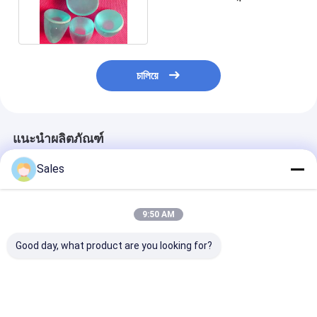
SrTiO3 ของพรีเมี่ยม
চালিয়ে
แนะนำผลิตภัณฑ์
Sales
9:50 AM
Good day, what product are you looking for?
โวฟเฟอร์ซิลิกาหลอม
โวฟเฟอร์แก้วไร้แอลกา
โวฟเฟอร์ไฟฟ้าชิ้น
แบบทนทานและแม่นยํา
ลีน: ฐานของคุณสําหรับ
ยมไนโอเบท Li
ที่มีการขยายความ
จอรุ่นใหม่และ
5mol % MgO โว
ร้อนต่ําและพื้นผิวสูง
เทคโนโลยีที่ก้าวหน้า
ที่ปรับปรุงสําหรั