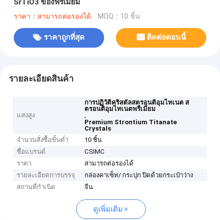
SrTiO3 ของพรีเมี่ยม
ราคา：สามารถต่อรองได้
MOQ：10 ชิ้น
ราคาถูกที่สุด
ติดต่อตอนนี้
รายละเอียดสินค้า
การปฏิวัติคริสตัลสตรอนติอุมไทเนต ส
ตรอนติอุมไทเนตพรีเมี่ยม
แสงสูง
,
Premium Strontium Titanate
Crystals
จำนวนสั่งซื้อขั้นต่ำ
10 ชิ้น
ชื่อแบรนด์
CSIMC
ราคา
สามารถต่อรองได้
รายละเอียดการบรรจุ
กล่องคาเซ็ท/ กระปุก ปิดด้วยกระเป๋าว่าง
สถานที่กำเนิด
จีน
ดูเพิ่มเติม