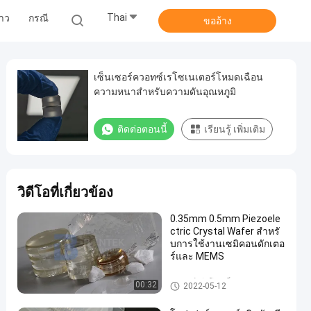
Thai
่าว
กรณี
ขออ้าง
เซ็นเซอร์ควอทซ์เรโซเนเตอร์โหมดเฉือน
ความหนาสำหรับความดันอุณหภูมิ
ติดต่อตอนนี้
เรียนรู้ เพิ่มเติม
วิดีโอที่เกี่ยวข้อง
0.35mm 0.5mm Piezoele
ctric Crystal Wafer สำหรั
บการใช้งานเซมิคอนดักเตอ
ร์และ MEMS
เวเฟอร์เพียโซอิเล็กทริก
00:32
2022-05-12