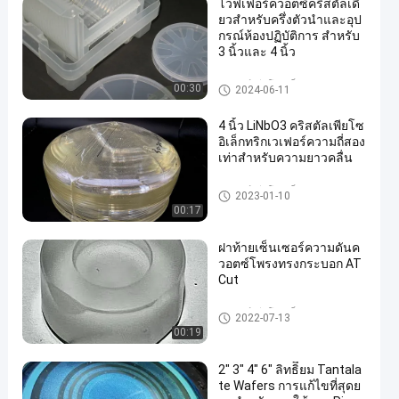
โวฟเฟอร์ควอตซ์คริสตัลเดี
ยวสําหรับครึ่งตัวนําและอุป
กรณ์ห้องปฏิบัติการ สําหรับ
3 นิ้วและ 4 นิ้ว
เวเฟอร์เพียโซอิเล็กทริก
00:30
2024-06-11
4 นิ้ว LiNbO3 คริสตัลเพียโซ
อิเล็กทริกเวเฟอร์ความถี่สอง
เท่าสำหรับความยาวคลื่น
เวเฟอร์เพียโซอิเล็กทริก
2023-01-10
00:17
ฝาท้ายเซ็นเซอร์ความดันค
วอตซ์โพรงทรงกระบอก AT
Cut
เวเฟอร์เพียโซอิเล็กทริก
2022-07-13
00:19
2" 3" 4" 6" ลิทธิียม Tantala
te Wafers การแก้ไขที่สุดย